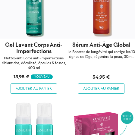
Gel Lavant Corps Anti-
Sérum Anti-Âge Global
Imperfections
Le Booster de longévité qui corrige les 10
signes de l'âge, régénère la peau, 30ml.
Nettoyant Corps anti-imperfections
ciblant dos, décolleté, épaules & fesses,
400 ml
13,95 €
54,95 €
NOUVEAU
AJOUTER AU PANIER
AJOUTER AU PANIER