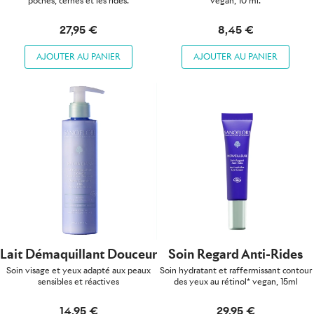
poches, cernes et les rides.
vegan, 10 ml.
27,95 €
8,45 €
AJOUTER AU PANIER
AJOUTER AU PANIER
Lait Démaquillant Douceur
Soin Regard Anti-Rides
Soin visage et yeux adapté aux peaux
Soin hydratant et raffermissant contour
sensibles et réactives
des yeux au rétinol* vegan, 15ml
14,95 €
29,95 €