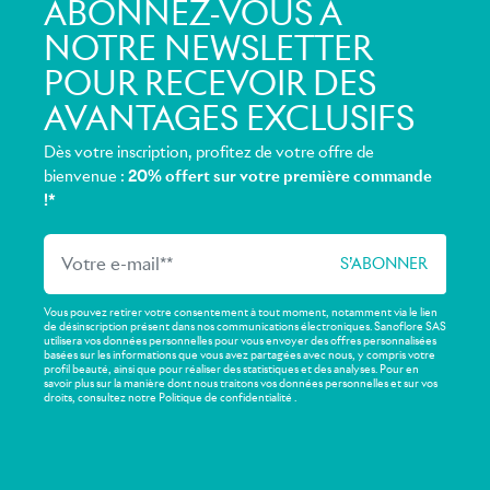
ABONNEZ-VOUS À
NOTRE NEWSLETTER
POUR RECEVOIR DES
AVANTAGES EXCLUSIFS
Dès votre inscription, profitez de votre offre de
bienvenue :
20% offert sur votre première commande
!*
Vous pouvez retirer votre consentement à tout moment, notamment via le lien
de désinscription présent dans nos communications électroniques. Sanoflore SAS
utilisera vos données personnelles pour vous envoyer des offres personnalisées
basées sur les informations que vous avez partagées avec nous, y compris votre
profil beauté, ainsi que pour réaliser des statistiques et des analyses. Pour en
savoir plus sur la manière dont nous traitons vos données personnelles et sur vos
droits, consultez notre Politique de confidentialité .