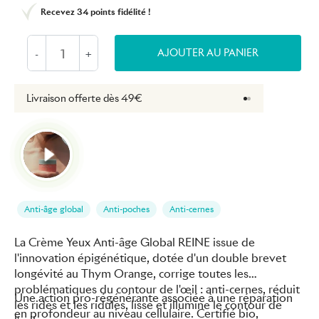
Recevez
34 points
fidélité !
AJOUTER AU PANIER
-
+
Livraison offerte dès 49€
Retours gratuits 
Anti-âge global
Anti-poches
Anti-cernes
La Crème Yeux Anti-âge Global REINE issue de
l'innovation épigénétique, dotée d'un double brevet
longévité au Thym Orange, corrige toutes les
problématiques du contour de l'œil : anti-cernes, réduit
Une action pro-régénérante associée à une réparation
les rides et les ridules, lisse et illumine le contour de
en profondeur au niveau cellulaire. Certifié bio,