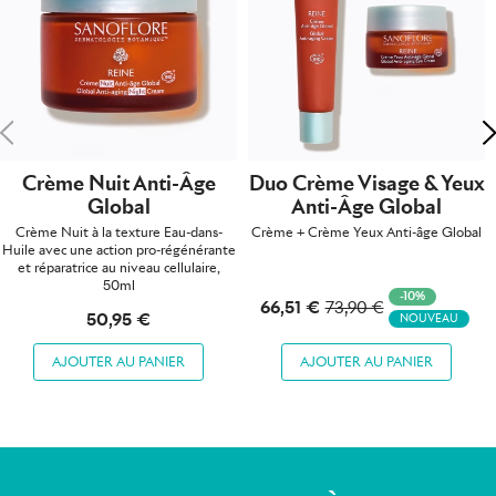
Précédent
S
Crème Nuit Anti-Âge
Duo Crème Visage & Yeux
Global
Anti-Âge Global
Crème Nuit à la texture Eau-dans-
Crème + Crème Yeux Anti-âge Global
Huile avec une action pro-régénérante
et réparatrice au niveau cellulaire,
50ml
-10%
66,51 €
73,90 €
50,95 €
NOUVEAU
AJOUTER AU PANIER
AJOUTER AU PANIER