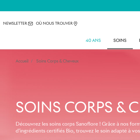
NEWSLETTER
OÙ NOUS TROUVER
40 ANS
SOINS
Accueil
Soins Corps & Cheveux
SOINS CORPS & 
Découvrez les soins corps Sanoflore ! Grâce à nos formu
d'ingrédients certifiés Bio, trouvez le soin adapté à vo