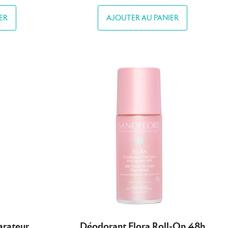
ER
AJOUTER AU PANIER
arateur
Déodorant Flora Roll-On 48h