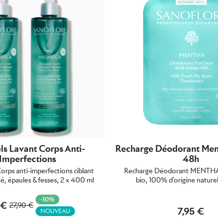
s Lavant Corps Anti-
Recharge Déodorant Men
Imperfections
48h
rps anti-imperfections ciblant
Recharge Déodorant MENTHA 
té, épaules & fesses, 2 x 400 ml
bio, 100% d'origine naturel
-10%
 €
27,90 €
7,95 €
NOUVEAU