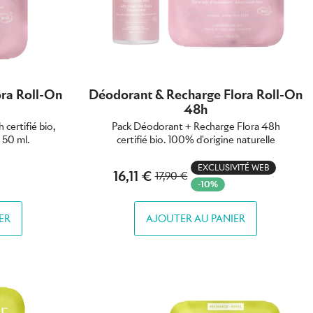
ra Roll-On
Déodorant & Recharge Flora Roll-On
48h
certifié bio,
Pack Déodorant + Recharge Flora 48h
 50 ml.
certifié bio. 100% d'origine naturelle
EXCLUSIVITÉ WEB
16,11 €
17,90 €
-10%
ER
AJOUTER AU PANIER