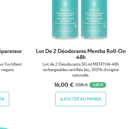
éparateur
Lot De 2 Déodorants Mentha Roll-On
48h
r Fortifiant
Lot de 2 Déodorants 50 ml MENTHA 48h
 vegans
rechargeables certifiés bio, 100% d'origine
naturelle.
16,00 €
17,95 €
-1,95 €
ER
AJOUTER AU PANIER