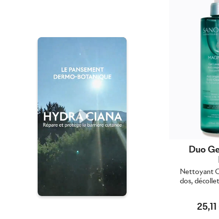
Duo Gel
Nettoyant Co
dos, décolle
25,11