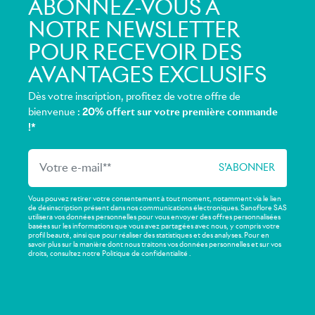
ABONNEZ-VOUS À
NOTRE NEWSLETTER
POUR RECEVOIR DES
AVANTAGES EXCLUSIFS
Dès votre inscription, profitez de votre offre de
bienvenue :
20% offert sur votre première commande
!*
Vous pouvez retirer votre consentement à tout moment, notamment via le lien
de désinscription présent dans nos communications électroniques. Sanoflore SAS
utilisera vos données personnelles pour vous envoyer des offres personnalisées
basées sur les informations que vous avez partagées avec nous, y compris votre
profil beauté, ainsi que pour réaliser des statistiques et des analyses. Pour en
savoir plus sur la manière dont nous traitons vos données personnelles et sur vos
droits, consultez notre Politique de confidentialité .