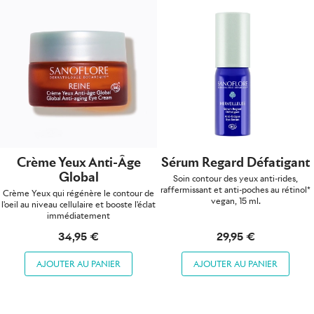
Crème Yeux Anti-Âge
Sérum Regard Défatigant
Global
Soin contour des yeux anti-rides,
raffermissant et anti-poches au rétinol*
Crème Yeux qui régénère le contour de
vegan, 15 ml.
l'oeil au niveau cellulaire et booste l'éclat
immédiatement
34,95 €
29,95 €
AJOUTER AU PANIER
AJOUTER AU PANIER