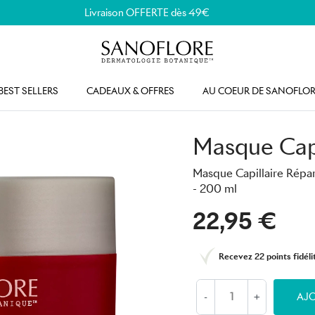
Livraison OFFERTE dès 49€
BEST SELLERS
CADEAUX & OFFRES
AU COEUR DE SANOFLOR
Masque Capi
Masque Capillaire Répa
- 200 ml
22,95 €
Recevez
22 points
fidéli
-
+
AJO