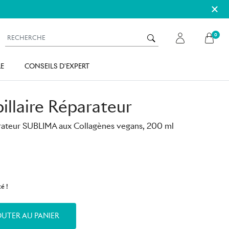
×
0
E
CONSEILS D'EXPERT
llaire Réparateur
rateur SUBLIMA aux Collagènes vegans, 200 ml
té !
UTER AU PANIER