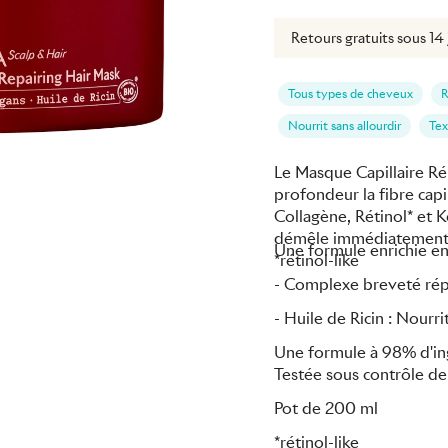
vraison offerte dès 49€
Retours gratuits sous 14 
Tous types de cheveux
R
Nourrit sans allourdir
Tex
Le Masque Capillaire R
profondeur la fibre capi
Collagène, Rétinol* et K
démêle immédiatement. 
Une formule enrichie en
*rétinol-like
- Complexe breveté répa
- Huile de Ricin : Nourr
Une formule à 98% d'ingr
Testée sous contrôle d
Pot de 200 ml
*rétinol-like