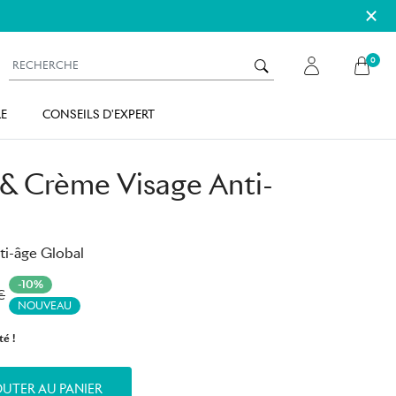
×
0
E
CONSEILS D'EXPERT
& Crème Visage Anti-
ti-âge Global
-10%
€
NOUVEAU
té !
UTER AU PANIER