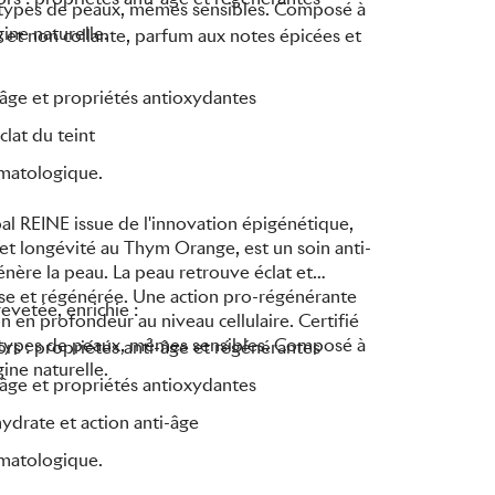
s types de peaux, mêmes sensibles. Composé à
ine naturelle.
e et non collante, parfum aux notes épicées et
i-âge et propriétés antioxydantes
éclat du teint
rmatologique.
l REINE issue de l'innovation épigénétique,
t longévité au Thym Orange, est un soin anti-
génère la peau. La peau retrouve éclat et
isse et régénérée. Une action pro-régénérante
vetée, enrichie :
n en profondeur au niveau cellulaire. Certifié
s types de peaux, mêmes sensibles. Composé à
s : propriétés anti-âge et régénérantes
ine naturelle.
i-âge et propriétés antioxydantes
ydrate et action anti-âge
rmatologique.