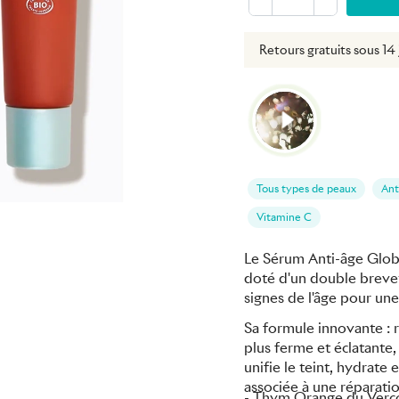
vraison offerte dès 49€
Retours gratuits sous 14 
Tous types de peaux
Ant
Vitamine C
Le Sérum Anti-âge Globa
doté d'un double brevet
signes de l'âge pour un
Sa formule innovante : ré
plus ferme et éclatante, i
unifie le teint, hydrate
associée à une réparatio
- Thym Orange du Vercor