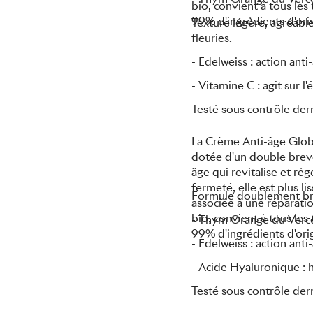
bio, convient à tous le
99% d'ingrédients d'orig
Texture légère, agréabl
fleuries.
- Edelweiss : action ant
- Vitamine C : agit sur l'
Testé sous contrôle de
La Crème Anti-âge Globa
dotée d'un double breve
âge qui revitalise et ré
fermeté, elle est plus l
Formule doublement bre
associée à une réparatio
bio, convient à tous le
- Thym Orange du Vercor
99% d'ingrédients d'orig
- Edelweiss : action ant
- Acide Hyaluronique : h
Testé sous contrôle de