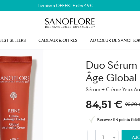
Livraison OFFERTE dès 49€
BEST SELLERS
CADEAUX & OFFRES
AU COEUR DE SANOFLOR
Duo Sérum 
Âge Global
Sérum + Crème Yeux An
84,51 €
93,90 
Recevez
84 points
fidéli
-
+
AJO