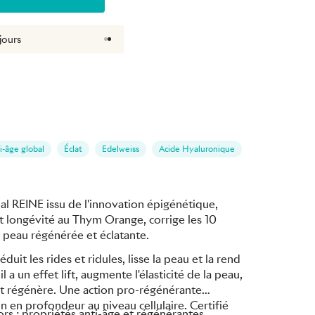
jours
i-âge global
Éclat
Edelweiss
Acide Hyaluronique
l REINE issu de l'innovation épigénétique,
 longévité au Thym Orange, corrige les 10
e peau régénérée et éclatante.
duit les rides et ridules, lisse la peau et la rend
l a un effet lift, augmente l'élasticité de la peau,
 et régénère. Une action pro-régénérante
n en profondeur au niveau cellulaire. Certifié
s : propriétés anti-âge et régénérantes