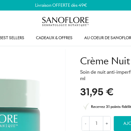
Livraison OFFERTE dès 49€
BEST SELLERS
CADEAUX & OFFRES
AU COEUR DE SANOFLOR
Crème Nuit 
Soin de nuit anti-imper
ml
31,95 €
Recevez
31 points
fidélit
-
+
AJO