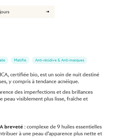
jours
ate
Matifie
Anti-récidive & Anti-marques
, certifiée bio, est un soin de nuit destiné
ses, y compris à tendance acnéique.
parence des imperfections et des brillances
e peau visiblement plus lisse, fraîche et
A breveté
: complexe de 9 huiles essentielles
tribuer à une peau d’apparence plus nette et