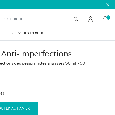
×
0
E
CONSEILS D'EXPERT
Anti-Imperfections
fections des peaux mixtes à grasses 50 ml
- 50
é !
UTER AU PANIER