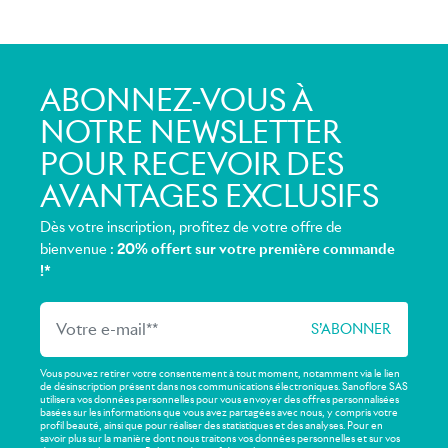
ABONNEZ-VOUS À
NOTRE NEWSLETTER
POUR RECEVOIR DES
AVANTAGES EXCLUSIFS
Dès votre inscription, profitez de votre offre de
bienvenue :
20% offert sur votre première commande
!*
Vous pouvez retirer votre consentement à tout moment, notamment via le lien
de désinscription présent dans nos communications électroniques. Sanoflore SAS
utilisera vos données personnelles pour vous envoyer des offres personnalisées
basées sur les informations que vous avez partagées avec nous, y compris votre
profil beauté, ainsi que pour réaliser des statistiques et des analyses. Pour en
savoir plus sur la manière dont nous traitons vos données personnelles et sur vos