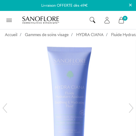
×
Livraison OFFERTE dès 49€
0
Accueil
Gammes de soins visage
HYDRA CIANA
Fluide Hydrat