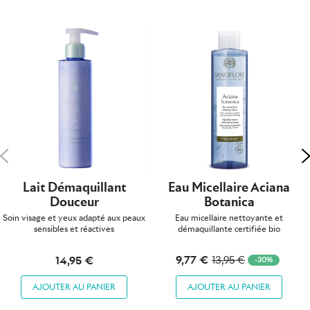
Précédent
S
Lait Démaquillant
Eau Micellaire Aciana
Douceur
Botanica
Soin visage et yeux adapté aux peaux
Eau micellaire nettoyante et
sensibles et réactives
démaquillante certifiée bio
9,77 €
14,95 €
13,95 €
-30%
AJOUTER AU PANIER
AJOUTER AU PANIER