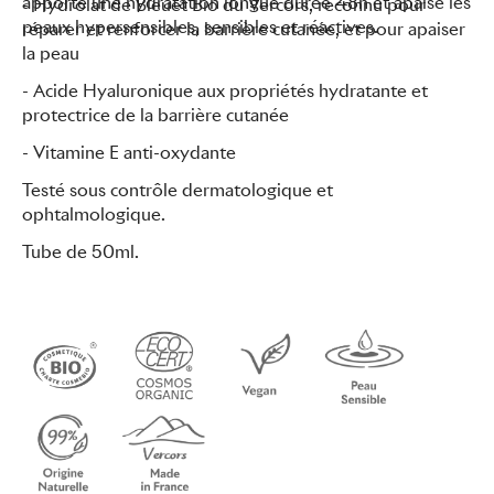
apporte une hydratation longue durée 48h et apaise les
-
Hydrolat de Bleuet Bio du Vercors,
reconnu pour
peaux hypersensibles, sensibles et réactives.
réparer et renforcer la barrière cutanée, et pour apaiser
la peau
-
Acide Hyaluronique
aux propriétés hydratante et
protectrice de la barrière cutanée
- Vitamine E anti-oxydante
Testé sous contrôle dermatologique et
ophtalmologique.
Tube de 50ml.