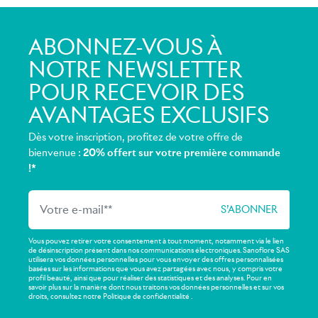
ABONNEZ-VOUS À
NOTRE NEWSLETTER
POUR RECEVOIR DES
AVANTAGES EXCLUSIFS
Dès votre inscription, profitez de votre offre de
bienvenue :
20% offert sur votre première commande
!*
Vous pouvez retirer votre consentement à tout moment, notamment via le lien
de désinscription présent dans nos communications électroniques. Sanoflore SAS
utilisera vos données personnelles pour vous envoyer des offres personnalisées
basées sur les informations que vous avez partagées avec nous, y compris votre
profil beauté, ainsi que pour réaliser des statistiques et des analyses. Pour en
savoir plus sur la manière dont nous traitons vos données personnelles et sur vos
droits, consultez notre Politique de confidentialité .