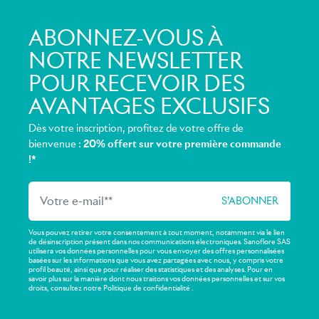
ABONNEZ-VOUS À
NOTRE NEWSLETTER
POUR RECEVOIR DES
AVANTAGES EXCLUSIFS
Dès votre inscription, profitez de votre offre de
bienvenue :
20% offert sur votre première commande
!*
Vous pouvez retirer votre consentement à tout moment, notamment via le lien
de désinscription présent dans nos communications électroniques. Sanoflore SAS
utilisera vos données personnelles pour vous envoyer des offres personnalisées
basées sur les informations que vous avez partagées avec nous, y compris votre
profil beauté, ainsi que pour réaliser des statistiques et des analyses. Pour en
savoir plus sur la manière dont nous traitons vos données personnelles et sur vos
droits, consultez notre Politique de confidentialité .