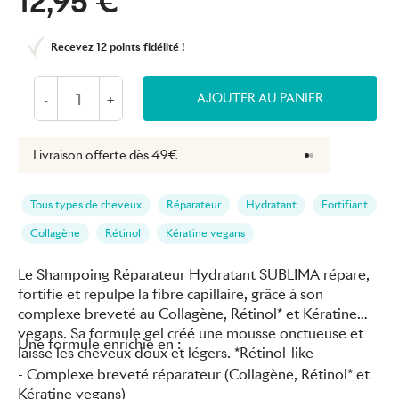
12,95 €
Recevez
12 points
fidélité !
AJOUTER AU PANIER
-
+
Livraison offerte dès 49€
Retours gratuits 
Tous types de cheveux
Réparateur
Hydratant
Fortifiant
Collagène
Rétinol
Kératine vegans
Le Shampoing Réparateur Hydratant SUBLIMA répare,
fortifie et repulpe la fibre capillaire, grâce à son
complexe breveté au Collagène, Rétinol* et Kératine
vegans. Sa formule gel créé une mousse onctueuse et
Une formule enrichie en :
laisse les cheveux doux et légers. *Rétinol-like
- Complexe breveté réparateur (Collagène, Rétinol* et
Kératine vegans)