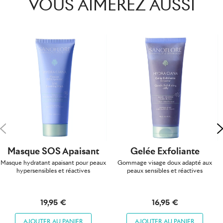
VOUS AIMEREZ AUSSI
Précédent
S
Masque SOS Apaisant
Gelée Exfoliante
Masque hydratant apaisant pour peaux
Gommage visage doux adapté aux
hypersensibles et réactives
peaux sensibles et réactives
19,95 €
16,95 €
AJOUTER AU PANIER
AJOUTER AU PANIER