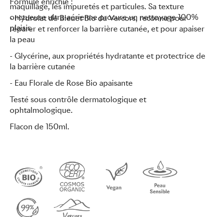
Formule enrichie :
maquillage, les impuretés et particules. Sa texture
onctueuse ultra-aérienne procure un nettoyage 100%
-
Hydrolat de Bleuet Bio du Vercors,
reconnu pour
plaisir.
réparer et renforcer la barrière cutanée, et pour apaiser
la peau
- Glycérine, aux propriétés hydratante et protectrice de
la barrière cutanée
-
Eau Florale de Rose Bio apaisante
Testé sous contrôle dermatologique et
ophtalmologique.
Flacon de 150ml.