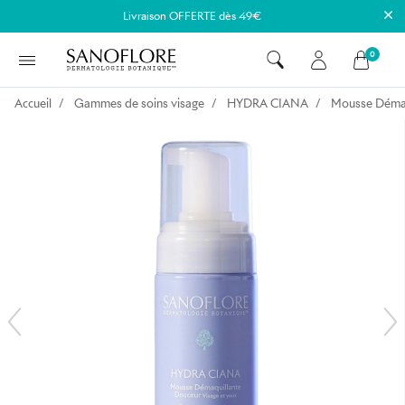
×
Livraison OFFERTE dès 49€
0
Accueil
Gammes de soins visage
HYDRA CIANA
Mousse Démaq