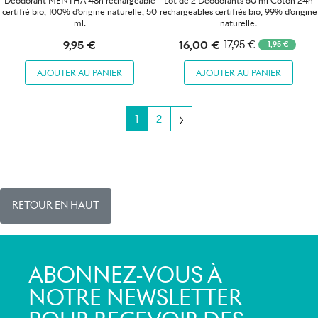
Déodorant MENTHA 48h rechargeable
Lot de 2 Déodorants 50 ml Coton 24h
certifié bio, 100% d'origine naturelle, 50
rechargeables certifiés bio, 99% d'origine
ml.
naturelle.
16,00 €
9,95 €
17,95 €
-1,95 €
AJOUTER AU PANIER
AJOUTER AU PANIER
Suivant
1
2
RETOUR EN HAUT
ABONNEZ-VOUS À
NOTRE NEWSLETTER