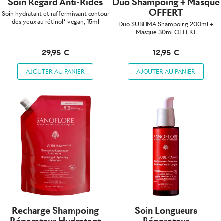
Soin Regard Anti-Rides
Duo Shampoing + Masque
OFFERT
Soin hydratant et raffermissant contour
des yeux au rétinol* vegan, 15ml
Duo SUBLIMA Shampoing 200ml +
Masque 30ml OFFERT
29,95 €
12,95 €
AJOUTER AU PANIER
AJOUTER AU PANIER
Recharge Shampoing
Soin Longueurs
Réparateur Hydratant
Réparateur