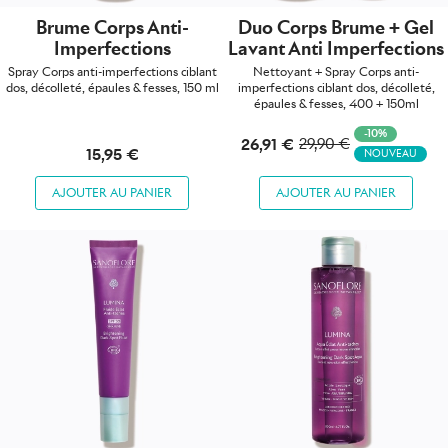
Brume Corps Anti-
Duo Corps Brume + Gel
Imperfections
Lavant Anti Imperfections
Spray Corps anti-imperfections ciblant
Nettoyant + Spray Corps anti-
dos, décolleté, épaules & fesses, 150 ml
imperfections ciblant dos, décolleté,
épaules & fesses, 400 + 150ml
-10%
26,91 €
29,90 €
15,95 €
NOUVEAU
AJOUTER AU PANIER
AJOUTER AU PANIER