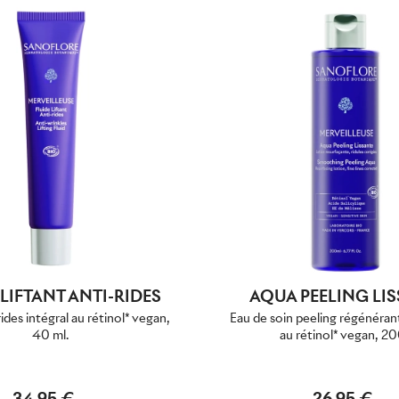
 LIFTANT ANTI-RIDES
AQUA PEELING LI
ides intégral au rétinol* vegan,
Eau de soin peeling régénérant
40 ml.
au rétinol* vegan, 2
34,95 €
26,95 €