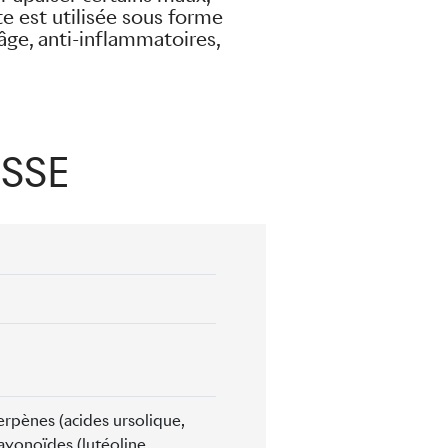
e est utilisée sous forme
-âge, anti-inflammatoires,
ISSE
erpènes (acides ursolique,
avonoïdes (lutéoline,