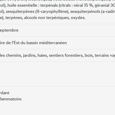
l), huile essentielle : terpénals (citrals : néral 15 %, géranial 3
ol), sesquiterpènes (ß-caryophyllène), sesquiterpénols (a-cadin
e), terpènes, alcools non terpéniques, oxydes.
 septembre
ire de l’Est du bassin méditerranéen
es chemins, jardins, haies, sentiers forestiers, bois, terrains v
ydant
flammatoire