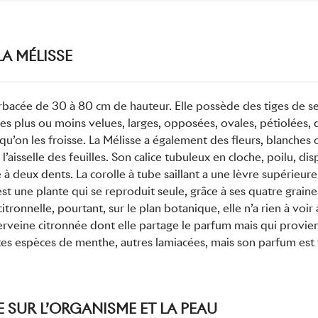
A MÉLISSE
rbacée de 30 à 80 cm de hauteur. Elle possède des tiges de se
les plus ou moins velues, larges, opposées, ovales, pétiolées, 
u’on les froisse. La Mélisse a également des fleurs, blanches 
 l’aisselle des feuilles. Son calice tubuleux en cloche, poilu, d
e à deux dents. La corolle à tube saillant a une lèvre supérieu
 est une plante qui se reproduit seule, grâce à ses quatre grai
itronnelle, pourtant, sur le plan botanique, elle n’a rien à voi
verveine citronnée dont elle partage le parfum mais qui provi
es espèces de menthe, autres lamiacées, mais son parfum est 
SE SUR L’ORGANISME ET LA PEAU