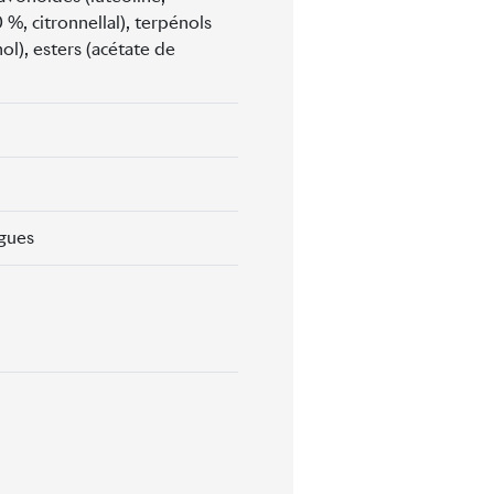
0 %, citronnellal), terpénols
ol), esters (acétate de
agues