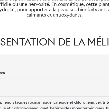
icile ou une nervosité. En cosmétique, cette plant
hydrolat, pour apporter à la peau ses bienfaits anti
calmants et antioxydants.
SENTATION DE LA MÉL
ées
s
phénols (acides rosmarinique, caféique et chlorogénique), trit
que et hydroxyoléanolique), hétérosides monoterpéniques, fl