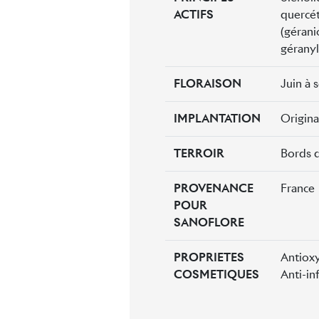
ACTIFS
quercéto
(gérani
géranyl
FLORAISON
Juin à
IMPLANTATION
Origina
TERROIR
Bords d
PROVENANCE
France
POUR
SANOFLORE
PROPRIETES
Antiox
COSMETIQUES
Anti-in